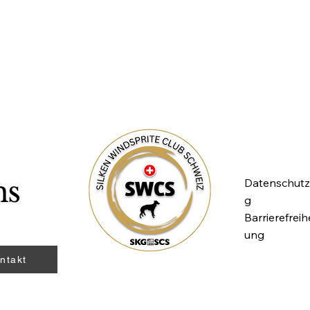
ns
Datenschutz
g
Barrierefreih
ung
ntakt